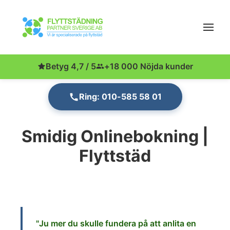
Betyg 4,7 / 5
+18 000 Nöjda kunder
Ring: 010-585 58 01
Smidig Onlinebokning |
Flyttstäd
"Ju
mer du skulle fund
era på att anlita en